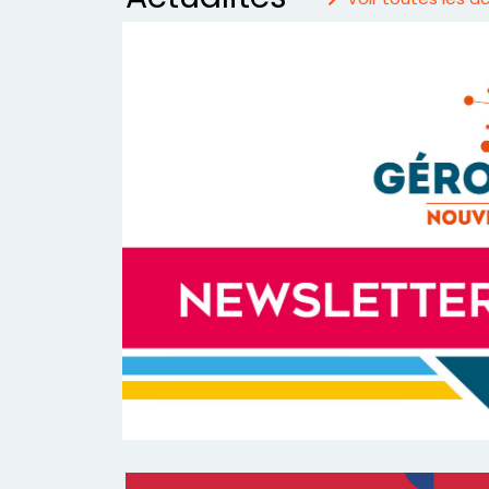
Le
Gérontopôle
Pôle d’expertise, d’
pour le bien vieillir
en Nouvelle-Aquitai
À propos
Nos services