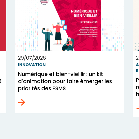
29/07/2026
2
INNOVATION
A
E
Numérique et bien-vieillir : un kit
P
6
d’animation pour faire émerger les
r
priorités des ESMS