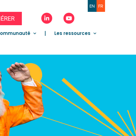
EN
FR
ÉRER
communauté
Les ressources