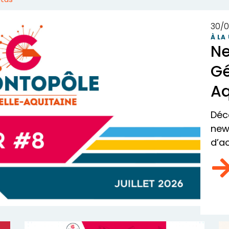
30/0
À LA
Ne
Gé
Aq
appui et d’action
Déc
ne
new
d’ac