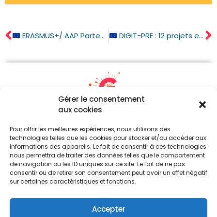
ERASMUS+/ AAP Partenariats simplifiés dans l’éducation des adultes
DIGIT-PRE : 12 projets européens en santé numérique rassemblant 26 entreprises vont être accompagnés
Gérer le consentement
aux cookies
05 87 21 21 54
Pour offrir les meilleures expériences, nous utilisons des
contact[a]gerontopole-na.fr
technologies telles que les cookies pour stocker et/ou accéder aux
informations des appareils. Le fait de consentir à ces technologies
Parc d’Ester Technopole (Siège)
nous permettra de traiter des données telles que le comportement
24, Rue Atlantis – Immeuble Boréal
de navigation ou les ID uniques sur ce site. Le fait de ne pas
87069 Limoges Cedex
consentir ou de retirer son consentement peut avoir un effet négatif
sur certaines caractéristiques et fonctions.
74 rue Georges Bonnac
Les Jardins de Gambetta – Tour n° 4
Accepter
33000 Bordeaux