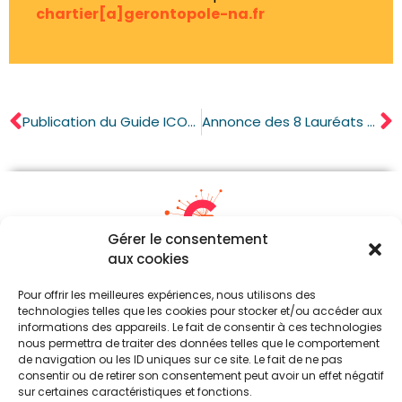
chartier[a]gerontopole-na.fr
Publication du Guide ICOPE : un outil clé pour la prévention des fragilités en Nouvelle-Aquitaine
Annonce des 8 Lauréats de l’Appel à Solutions E-santé et Bien Vieillir – Saison 2
Gérer le consentement
aux cookies
05 87 21 21 54
Pour offrir les meilleures expériences, nous utilisons des
contact[a]gerontopole-na.fr
technologies telles que les cookies pour stocker et/ou accéder aux
informations des appareils. Le fait de consentir à ces technologies
Parc d’Ester Technopole (Siège)
nous permettra de traiter des données telles que le comportement
24, Rue Atlantis – Immeuble Boréal
de navigation ou les ID uniques sur ce site. Le fait de ne pas
87069 Limoges Cedex
consentir ou de retirer son consentement peut avoir un effet négatif
sur certaines caractéristiques et fonctions.