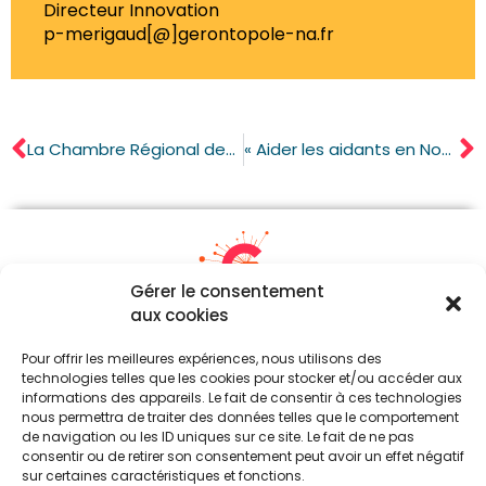
Directeur Innovation
p-merigaud[@]gerontopole-na.fr
La Chambre Régional des Comptes et le Gérontopôle NA face au défi du vieillissement
« Aider les aidants en Nouvelle-Aquitaine » : un webinaire pour clôturer le projet et découvrir les solutions accompagnées
Gérer le consentement
aux cookies
05 87 21 21 54
Pour offrir les meilleures expériences, nous utilisons des
contact[a]gerontopole-na.fr
technologies telles que les cookies pour stocker et/ou accéder aux
informations des appareils. Le fait de consentir à ces technologies
Parc d’Ester Technopole (Siège)
nous permettra de traiter des données telles que le comportement
24, Rue Atlantis – Immeuble Boréal
de navigation ou les ID uniques sur ce site. Le fait de ne pas
87069 Limoges Cedex
consentir ou de retirer son consentement peut avoir un effet négatif
sur certaines caractéristiques et fonctions.