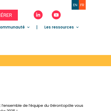
EN
FR
ÉRER
communauté
Les ressources
e et l’ensemble de l’équipe du Gérontopôle vous
née 2025 !