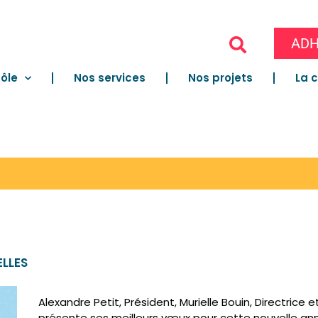
ADH
ôle
Nos services
Nos projets
La 
ELLES
Alexandre Petit, Président, Murielle Bouin, Directric
présente ses meilleurs vœux pour cette nouvelle an