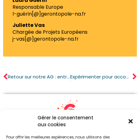
Laura Guérin
Responsable Europe
l-guérin[@]gerontopole-na.fr
Juliette Vas
Chargée de Projets Européens
j-vas[@]gerontopole-na.fr
Retour sur notre AG : entrée des Départements dans la gouvernance et réélection d’Alexandre Petit
Expérimenter pour accompagner l’évolution de l’offre médico-sociale et l’adaptation des réponses aux besoins des personnes – édition 2025
Gérer le consentement
aux cookies
05 87 21 21 54
Pour offrir les meilleures expériences, nous utilisons des
contact[a]gerontopole-na.fr