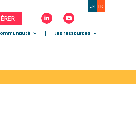
EN
FR
ÉRER
communauté
Les ressources