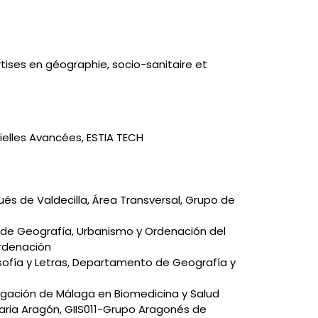
ertises en géographie, socio-sanitaire et
ielles Avancées, ESTIA TECH
ués de Valdecilla, Área Transversal, Grupo de
de Geografía, Urbanismo y Ordenación del
 Ordenación
osofía y Letras, Departamento de Geografía y
tigación de Málaga en Biomedicina y Salud
taria Aragón, GIIS011-Grupo Aragonés de