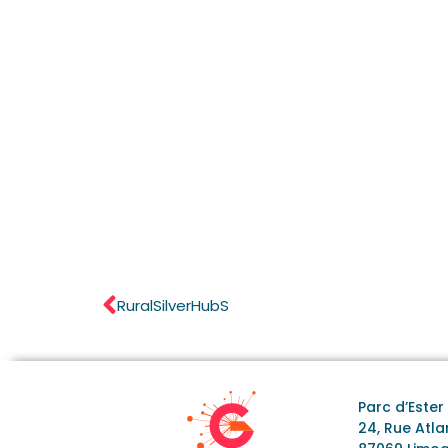
RuralSilverHubS
Parc d’Este
24, Rue Atl