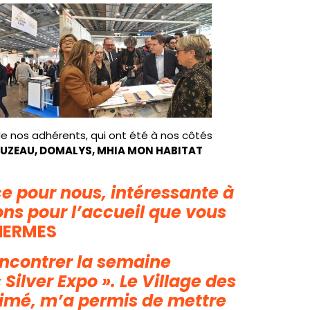
 nos adhérents, qui ont été à nos côtés
 FUZEAU, DOMALYS, MHIA MON HABITAT
ce pour nous, intéressante à
ns pour l’accueil que vous
HERMES
rencontrer la semaine
 Silver Expo ». Le Village des
imé, m’a permis de mettre