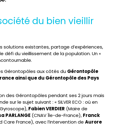
ociété du bien vieillir
s solutions existantes, partage d’expériences,
e défi du vieillissement de la population. Un «
ncontournable.
 des Gérontopôles aux côtés du
Gérontopôle
rance ainsi que du Gérontopôle des Pays
nion des Gérontopôles pendant ses 2 jours mais
e sur le sujet suivant : « SILVER ECO : où en
Gyroscope),
Fabien VERDIER
(Maire de
lsa PARLANGE
(CNAV Île-de-France),
Franck
d Care France), avec l’intervention de
Aurore