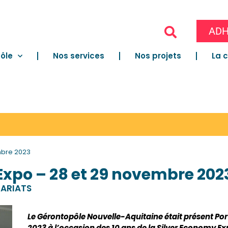
ADH
ôle
Nos services
Nos projets
La 
mbre 2023
Expo – 28 et 29 novembre 202
NARIATS
Le Gérontopôle Nouvelle-Aquitaine était présent Port
2023 à l’occasion des 10 ans de la Silver Economy E