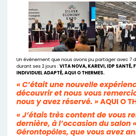
Un événement que nous avons pu partager avec 7 de
durant ses 2 jours :
VITA NOVA, KAREVI, IDP SANTÉ,
INDIVIDUEL ADAPTÉ, AQUI O THERMES.
« C’était une nouvelle expérien
découvrir et nous vous remercio
nous y avez réservé. »
AQUI O T
« J’étais très content de vous 
dernière, à l’occasion du salon «
Gérontopôles, que vous avez an