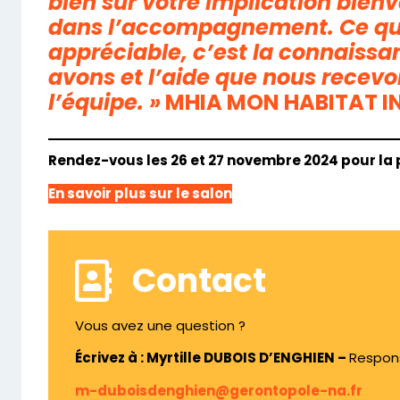
bien sûr votre implication bien
dans l’accompagnement. Ce qui
appréciable, c’est la connaiss
avons et l’aide que nous recevon
l’équipe. »
MHIA MON HABITAT I
Rendez-vous les 26 et 27 novembre 2024 pour la p
En savoir plus sur le salon
Contact
Vous avez une question ?
Écrivez à : Myrtille DUBOIS D’ENGHIEN –
Respon
m-duboisdenghien@gerontopole-na.fr