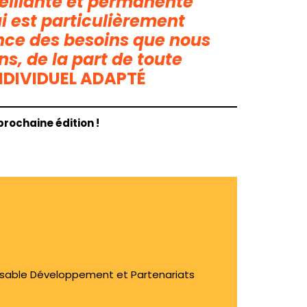
veillante et permanente
 est particulièrement
ance des besoins que nous
s, de la part de toute
NDIVIDUEL ADAPTÉ
rochaine édition !
sable Développement et Partenariats