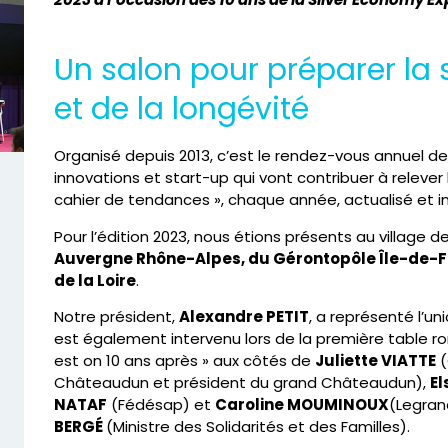
Un salon pour préparer la s
et de la longévité
Organisé depuis 2013, c’est le rendez-vous annuel de
innovations et start-up qui vont contribuer à relever l
cahier de tendances », chaque année, actualisé et i
Pour l’édition 2023, nous étions présents au village
Auvergne Rhône-Alpes, du Gérontopôle Île-de-F
de la Loire
.
Notre président,
Alexandre PETIT
, a représenté l’u
est également intervenu lors de la première table rond
est on 10 ans après » aux côtés de
Juliette VIATTE
(
Châteaudun et président du grand Châteaudun),
E
NATAF
(Fédésap) et
Caroline MOUMINOUX
(Legran
BERGÉ
(Ministre des Solidarités et des Familles).