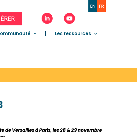
EN
FR
ÉRER
communauté
Les ressources
3
e de Versailles à Paris, les 28 & 29 novembre
xpo
.