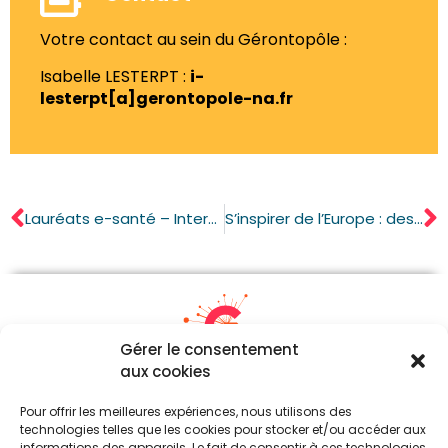
Votre contact au sein du Gérontopôle :
Isabelle LESTERPT :
i-
lesterpt[a]gerontopole-na.fr
Lauréats e-santé – Interview
S’inspirer de l’Europe : des bonnes pratiques européennes pour le bien vieillir
Gérer le consentement
aux cookies
05 87 21 21 54
Pour offrir les meilleures expériences, nous utilisons des
contact[a]gerontopole-na.fr
technologies telles que les cookies pour stocker et/ou accéder aux
informations des appareils. Le fait de consentir à ces technologies