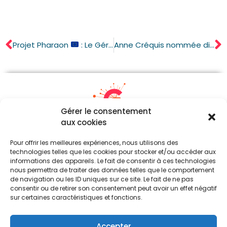
Projet Pharaon
: Le Gérontopôle coordonne un article scientifique sur la pré-validation des technologies
Anne Créquis nommée directrice générale du Gérontopôle Nouvelle-Aquitaine
Gérer le consentement
aux cookies
05 87 21 21 54
Pour offrir les meilleures expériences, nous utilisons des
contact[a]gerontopole-na.fr
technologies telles que les cookies pour stocker et/ou accéder aux
informations des appareils. Le fait de consentir à ces technologies
Parc d’Ester Technopole (Siège)
nous permettra de traiter des données telles que le comportement
24, Rue Atlantis – Immeuble Boréal
de navigation ou les ID uniques sur ce site. Le fait de ne pas
87069 Limoges Cedex
consentir ou de retirer son consentement peut avoir un effet négatif
sur certaines caractéristiques et fonctions.
74 rue Georges Bonnac
Les Jardins de Gambetta – Tour n° 4
Accepter